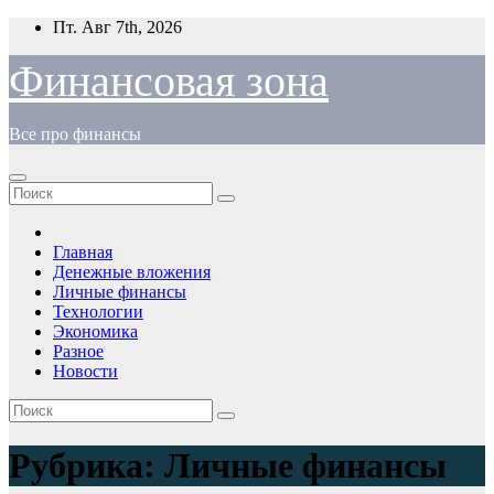
Перейти
Пт. Авг 7th, 2026
к
содержимому
Финансовая зона
Все про финансы
Главная
Денежные вложения
Личные финансы
Технологии
Экономика
Разное
Новости
Рубрика:
Личные финансы