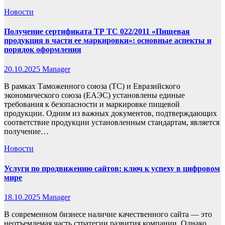
Новости
Получение сертификата ТР ТС 022/2011 «Пищевая
продукция в части ее маркировки»: основные аспекты и
порядок оформления
20.10.2025
Manager
В рамках Таможенного союза (ТС) и Евразийского
экономического союза (ЕАЭС) установлены единые
требования к безопасности и маркировке пищевой
продукции. Одним из важных документов, подтверждающих
соответствие продукции установленным стандартам, является
получение…
Новости
Услуги по продвижению сайтов: ключ к успеху в цифровом
мире
18.10.2025
Manager
В современном бизнесе наличие качественного сайта — это
неотъемлемая часть стратегии развития компании. Однако