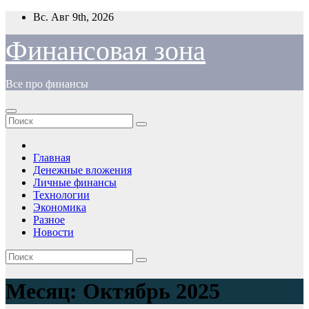
Перейти
Вс. Авг 9th, 2026
к
содержимому
Финансовая зона
Все про финансы
Главная
Денежные вложения
Личные финансы
Технологии
Экономика
Разное
Новости
Месяц:
Октябрь 2025