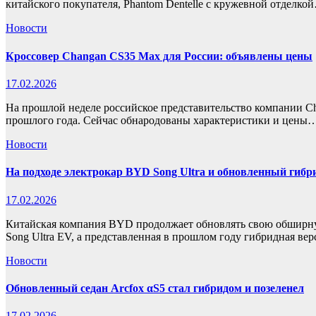
китайского покупателя, Phantom Dentelle с кружевной отделко
Новости
Кроссовер Changan CS35 Max для России: объявлены цены
17.02.2026
На прошлой неделе российское представительство компании C
прошлого года. Сейчас обнародованы характеристики и цены
Новости
На подходе электрокар BYD Song Ultra и обновленный гибри
17.02.2026
Китайская компания BYD продолжает обновлять свою обширн
Song Ultra EV, а представленная в прошлом году гибридная ве
Новости
Обновленный седан Arcfox αS5 стал гибридом и позеленел
17.02.2026