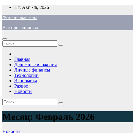
Перейти
Пт. Авг 7th, 2026
к
Финансовая зона
содержимому
Все про финансы
Главная
Денежные вложения
Личные финансы
Технологии
Экономика
Разное
Новости
Месяц:
Февраль 2026
Новости