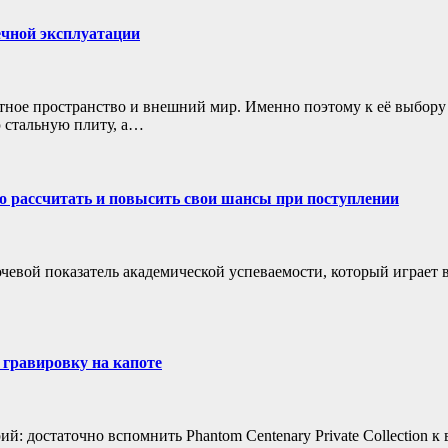
ечной эксплуатации
атное пространство и внешний мир. Именно поэтому к её выбо
 стальную плиту, а…
но рассчитать и повысить свои шансы при поступлении
ючевой показатель академической успеваемости, который играет 
 гравировку на капоте
рий: достаточно вспомнить Phantom Centenary Private Collection