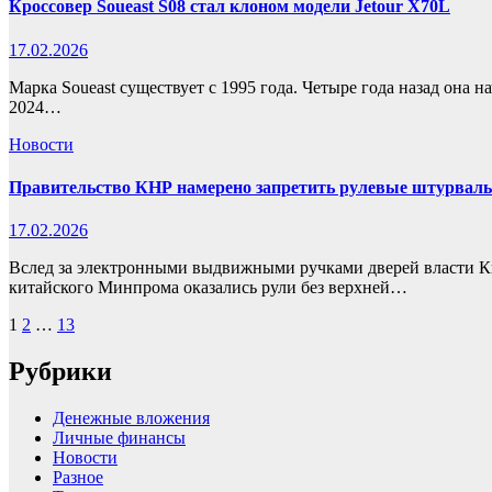
Кроссовер Soueast S08 стал клоном модели Jetour X70L
17.02.2026
Марка Soueast существует с 1995 года. Четыре года назад она н
2024…
Новости
Правительство КНР намерено запретить рулевые штурвал
17.02.2026
Вслед за электронными выдвижными ручками дверей власти Кит
китайского Минпрома оказались рули без верхней…
Пагинация
1
2
…
13
записей
Рубрики
Денежные вложения
Личные финансы
Новости
Разное