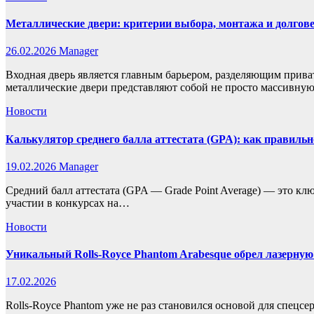
Металлические двери: критерии выбора, монтажа и долгов
26.02.2026
Manager
Входная дверь является главным барьером, разделяющим прив
металлические двери представляют собой не просто массивную
Новости
Калькулятор среднего балла аттестата (GPA): как правиль
19.02.2026
Manager
Средний балл аттестата (GPA — Grade Point Average) — это кл
участии в конкурсах на…
Новости
Уникальный Rolls-Royce Phantom Arabesque обрел лазерную
17.02.2026
Rolls-Royce Phantom уже не раз становился основой для спецсе