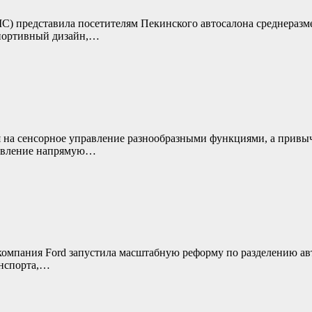
IC) представила посетителям Пекинского автосалона среднеразм
спортивный дизайн,…
я на сенсорное управление разнообразными функциями, а привы
равление напрямую…
омпания Ford запустила масштабную реформу по разделению авт
анспорта,…