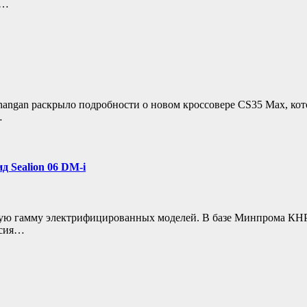
й…
hangan раскрыло подробности о новом кроссовере CS35 Max, ко
…
д Sealion 06 DM-i
ую гамму электрифицированных моделей. В базе Минпрома КНР
рсия…