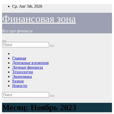
Перейти
Ср. Авг 5th, 2026
к
содержимому
Финансовая зона
Все про финансы
Главная
Денежные вложения
Личные финансы
Технологии
Экономика
Разное
Новости
Месяц:
Ноябрь 2023