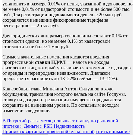
установить в размере 0,01% от цены, указанной в договоре, но
не менее 0,01% от кадастровой стоимости и не более 500 тыс.
руб. Для регистрации недвижимости дешевле 20 млн руб.
сохраняются нынешние фиксированные тарифы за
регистрацию — 2 тыс. руб.
Для юридических лиц размер госпошлины составит 0,1% от
стоимости сделки, но не менее 0,1% от кадастровой
стоимости и не более 1 млн руб.
Самые значительные изменения касаются введения
прогрессивной
ставки НДФЛ
— налога на доходы
физических лиц, который уплачивается в том числе с доходов
от аренды и перепродажи недвижимости. Диапазон
предлагается расширить до 13–22% (сейчас — 13–15%).
Как сообщил глава Минфина Антон Силуанов в ходе
обсуждения, трансляция которого велась на сайте Госдумы,
ставку на доходы от реализации имущества предлагается
сохранить на нынешнем уровне. По остальным доходам
изменения следующие:
Навигация
ВТБ третий раз за месяц повышает ставку по рыночной
ипотеке :: Деньги :: РБК Недвижимость
по
Приемка квартиры в новостройке: на что обратить внимание