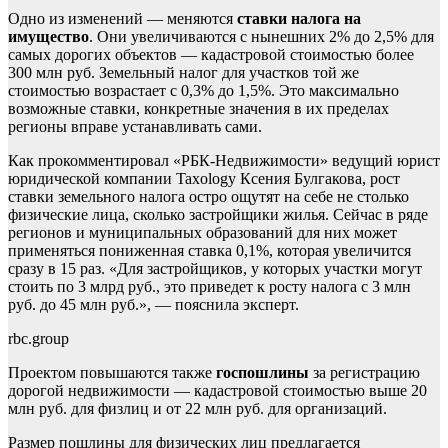
Одно из изменений — меняются
ставки налога на
имущество
. Они увеличиваются с нынешних 2% до 2,5% для
самых дорогих объектов — кадастровой стоимостью более
300 млн руб. Земельный налог для участков той же
стоимостью возрастает с 0,3% до 1,5%. Это максимально
возможные ставки, конкретные значения в их пределах
регионы вправе устанавливать сами.
Как прокомментировал «РБК-Недвижимости» ведущий юрист
юридической компании Taxology Ксения Булгакова, рост
ставки земельного налога остро ощутят на себе не столько
физические лица, сколько застройщики жилья. Сейчас в ряде
регионов и муниципальных образований для них может
применяться пониженная ставка 0,1%, которая увеличится
сразу в 15 раз. «Для застройщиков, у которых участки могут
стоить по 3 млрд руб., это приведет к росту налога с 3 млн
руб. до 45 млн руб.», — пояснила эксперт.
rbc.group
Проектом повышаются также
госпошлины
за регистрацию
дорогой недвижимости — кадастровой стоимостью выше 20
млн руб. для физлиц и от 22 млн руб. для организаций.
Размер пошлины для физических лиц предлагается