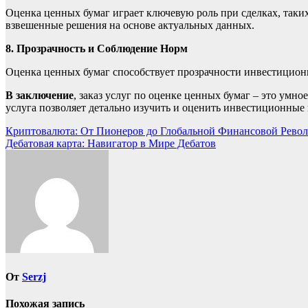
Оценка ценных бумаг играет ключевую роль при сделках, таки
взвешенные решения на основе актуальных данных.
8. Прозрачность и Соблюдение Норм
Оценка ценных бумаг способствует прозрачности инвестицио
В заключение
, заказ услуг по оценке ценных бумаг – это ум
услуга позволяет детально изучить и оценить инвестиционные
Навигация
Криптовалюта: От Пионеров до Глобальной Финансовой Рево
Дебатовая карта: Навигатор в Мире Дебатов
по
записям
От
Serzj
Похожая запись