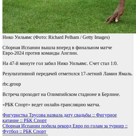
Нико Уильямс
(Фото: Richard Pelham / Getty Images)
Сборная Испании вышла вперед в финальном матче
Евро-2024 против команды Англии.
На 47-й минуте гол забил Нико Уильямс. Счет стал 1:0.
Результативной передачей отметился 17-летний Ламин Ямаль.
rbc.group
Встреча проходит на Олимпийском стадионе в Берлине.
«РБК Спорт» ведет онлайн-трансляцию матча.
Навигация
Фигуристка Трусова назвала дату свадьбы :: Фигурное
катание :: РБК Спорт
по
Сборная Испании побила рекорд Евро по голам за турнир ::
записям
Футбол :: РБК Спорт