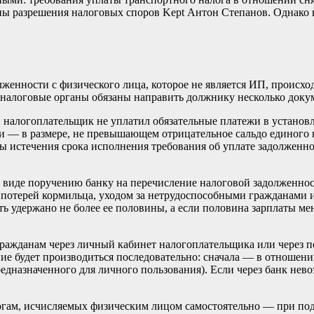
уппы разрешения налоговых споров Kept Антон Степанов. Однак
женности с физического лица, которое не является ИП, происхо
д, налоговые органы обязаны направить должнику несколько доку
сли налогоплательщик не уплатил обязательные платежи в устано
 — в размере, не превышающем отрицательное сальдо единого н
ты истечения срока исполнения требования об уплате задолженн
в виде поручению банку на перечисление налоговой задолженнос
потерей кормильца, уходом за нетрудоспособными гражданами и т
ть удержано не более ее половины, а если половина зарплаты м
 гражданам через личный кабинет налогоплательщика или через 
е будет производиться последовательно: сначала — в отношени
дназначенного для личного пользования). Если через банк нев
алогам, исчисляемых физическим лицом самостоятельно — при п