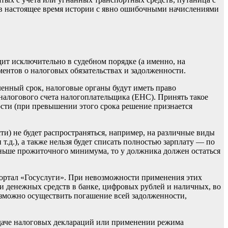
о в настоящее время истории с явно ошибочными начислениями
дит исключительно в судебном порядке (а именно, на
ментов о налоговых обязательствах и задолженности.
вленный срок, налоговые органы будут иметь право
алогового счета налогоплательщика (ЕНС). Принять такое
ости (при превышении этого срока решение признается
ти) не будет распространяться, например, на различные виды
.д.), а также нельзя будет списать полностью зарплату — по
еньше прожиточного минимума, то у должника должен остаться
портал «Госуслуги». При невозможности применения этих
и денежных средств в банке, цифровых рублей и наличных, во
озможно осуществить погашение всей задолженности,
одаче налоговых деклараций или применении режима