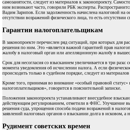
самозанятости, следует из материалов к законопроекту. Самост
ним возникают часто, говорили РБК эксперты. Распространитс
Вадим Зарипов. Если задолженность начислена налоговой на о
отсутствии возражений физического лица, то есть отсутствии с
Гарантии налогоплательщикам
В законопроекте перечислен ряд ситуаций, при которых для р
решения по ним. Это «является важной гарантией прав налогоп
жалобу в налоговый орган или апелляционную жалобу в выше
Срок для несогласия со взысканием увеличивается в три раза: 
момента уведомления об исчислении налога. А если физическое
происходить только в судебном порядке, следует из материалов 
Кроме того, принимая во внимание «особый правовой статус» 
налогоплательщиков», говорится в пояснительной записке.
Положения законопроекта устанавливают внесудебное взыскание
действующим регулированием, отметили в ФНС. Улучшение выра
решения суда, упрощения способа подачи возражений в налого
заявлений налоговых органов о взыскании долга в исковом, а 
Рудимент советских времен