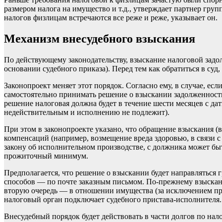
размером налога на имущество и т.д., утверждает партнер гр
налогов физлицам встречаются все реже и реже, указывает он.
Механизм внесудебного взыскания
По действующему законодательству, взыскание налоговой задол
основании судебного приказа). Перед тем как обратиться в су
Законопроект меняет этот порядок. Согласно ему, в случае, е
самостоятельно принимать решение о взыскании задолженности
решение налоговая должна будет в течение шести месяцев с да
недействительным и исполнению не подлежит).
При этом в законопроекте указано, что обращение взыскания (
компенсаций (например, возмещение вреда здоровью, в связи с 
закону об исполнительном производстве, с должника может бы
прожиточный минимум.
Предполагается, что решение о взыскании будет направляться
способов — по почте заказным письмом. По-прежнему взыскани
вторую очередь — в отношении имущества (за исключением пре
налоговый орган подключает судебного пристава-исполнителя.
Внесудебный порядок будет действовать в части долгов по н