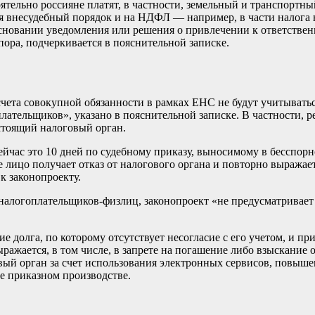
оятельно россияне платят, в частности, земельный и транспортн
я внесудебный порядок и на НДФЛ — например, в части налога н
сновании уведомления или решения о привлечении к ответствен
пора, подчеркивается в пояснительной записке.
асчета совокупной обязанности в рамках ЕНС не будут учитыват
лательщиков», указано в пояснительной записке. В частности, р
стоящий налоговый орган.
сейчас это 10 дней по судебному приказу, выносимому в бесспорн
 лицо получает отказ от налогового органа и повторно выражает
к законопроекту.
налогоплательщиков-физлиц, законопроект «не предусматривает
 долга, по которому отсутствует несогласие с его учетом, и п
жается, в том числе, в запрете на погашение либо взыскание о
вый орган за счет использования электронных сервисов, повыше
не приказном производстве.