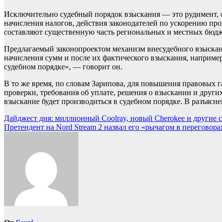
Исключительно судебный порядок взыскания — это рудимент, ос
начисления налогов, действия законодателей по ускорению пр
составляют существенную часть региональных и местных бюдже
Предлагаемый законопроектом механизм внесудебного взыскан
начисления сумм и после их фактического взыскания, наприме
судебном порядке», — говорит он.
В то же время, по словам Зарипова, для повышения правовых 
проверки, требования об уплате, решения о взыскании и други
взыскание будет производиться в судебном порядке. В разъясне
Навигация
Дайджест дня: миллионный Coolray, новый Cherokee и другие 
Претендент на Nord Stream 2 назвал его «рычагом в переговор
по
записям