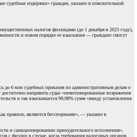
ые судебные издержки» граждан, указано в пояснительной
имущественных налогов физлицами (до 1 декабря в 2025 году),
женности и новом порядке ее взыскания — граждане смогут
сь до 6 млн судебных приказов по административным делам о
ку достаточно направить судье «немотивированные возражения
ательств и так взыскивается 99,98% сумм «ввиду установления
как правило, являются бесспорными», — указано в
нности и санкционированию принудительного исполнения»,
ов с физлиц в случае, когда требования налоговых органов