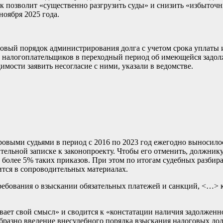
к позволит «существенно разгрузить суды» и снизить «избыточн
ноября 2025 года.
новый порядок администрирования долга с учетом срока уплаты 
 налогоплательщиков в переходный период об имеющейся задол
имости заявить несогласие с ними, указали в ведомстве.
овыми судьями в период с 2016 по 2023 год ежегодно выносило
ительной записке к законопроекту. Чтобы его отменить, должни
 более 5% таких приказов. При этом по итогам судебных разбир
ится в сопроводительных материалах.
требования о взыскании обязательных платежей и санкций, <…> 
ивает свой смысл» и сводится к «констатации наличия задолже
азно введение внесудебного порядка взыскания налоговых долг