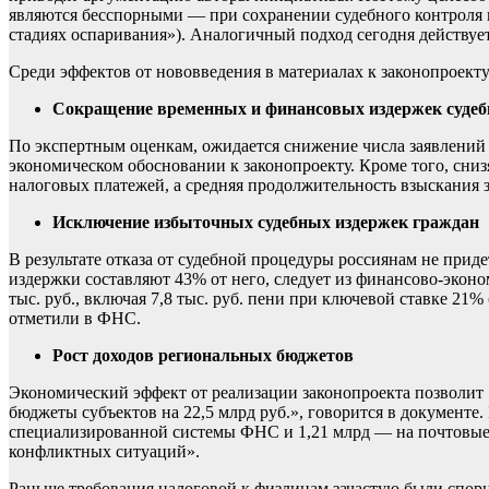
являются бесспорными — при сохранении судебного контроля в
стадиях оспаривания»). Аналогичный подход сегодня действу
Среди эффектов от нововведения в материалах к законопроект
Сокращение временных и финансовых издержек судеб
По экспертным оценкам, ожидается снижение числа заявлений о
экономическом обосновании к законопроекту. Кроме того, сниз
налоговых платежей, а средняя продолжительность взыскания з
Исключение избыточных судебных издержек граждан
В результате отказа от судебной процедуры россиянам не прид
издержки составляют 43% от него, следует из финансово-эконо
тыс. руб., включая 7,8 тыс. руб. пени при ключевой ставке 21% 
отметили в ФНС.
Рост доходов региональных бюджетов
Экономический эффект от реализации законопроекта позволит 
бюджеты субъектов на 22,5 млрд руб.», говорится в документе
специализированной системы ФНС и 1,21 млрд — на почтовые 
конфликтных ситуаций».
Раньше требования налоговой к физлицам зачастую были спорн