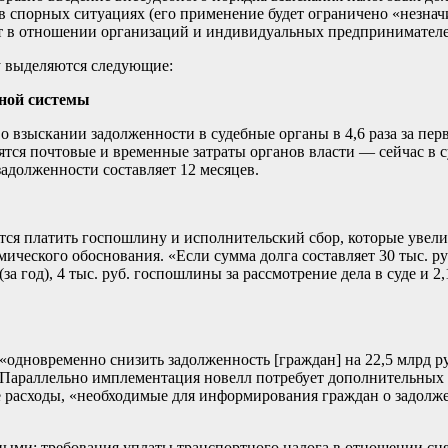
 спорных ситуациях (его применение будет ограничено «незначи
ет в отношении организаций и индивидуальных предпринимателе
у выделяются следующие:
ной системы
 взыскании задолженности в судебные органы в 4,6 раза за перв
ятся почтовые и временные затраты органов власти — сейчас в с
адолженности составляет 12 месяцев.
ется платить госпошлину и исполнительский сбор, которые увели
мического обоснования. «Если сумма долга составляет 30 тыс. р
(за год), 4 тыс. руб. госпошлины за рассмотрение дела в суде и 
«одновременно снизить задолженность [граждан] на 22,5 млрд р
. Параллельно имплементация новелл потребует дополнительных 
расходы, «необходимые для информирования граждан о задолже
ыми: требования уплаты транспортного налога в отношении сня