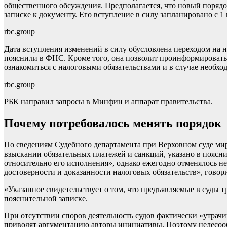
общественного обсуждения. Предполагается, что новый порядо
записке к документу. Его вступление в силу запланировано с 1 
rbc.group
Дата вступления изменений в силу обусловлена переходом на 
пояснили в ФНС. Кроме того, она позволит проинформировать
ознакомиться с налоговыми обязательствами и в случае необход
rbc.group
РБК направил запросы в Минфин и аппарат правительства.
Почему потребовалось менять порядок
По сведениям Судебного департамента при Верховном суде мир
взыскании обязательных платежей и санкций, указано в поясн
относительно его исполнения», однако ежегодно отменялось не
достоверности и доказанности налоговых обязательств», говор
«Указанное свидетельствует о том, что предъявляемые в суды 
пояснительной записке.
При отсутствии споров деятельность судов фактически «утрач
приводят аргументацию авторы инициативы. Поэтому целесообр