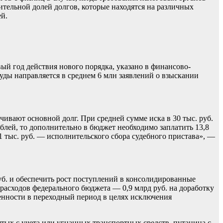
тельной долей долгов, которые находятся на различных
й.
ый год действия нового порядка, указано в финансово-
уды направляется в среднем 6 млн заявлений о взыскании
чивают основной долг. При средней сумме иска в 30 тыс. руб.
ублей, то дополнительно в бюджет необходимо заплатить 13,8
2,1 тыс. руб. — исполнительского сбора судебного пристава», —
уб. и обеспечить рост поступлений в консолидированные
расходов федерального бюджета — 0,9 млрд руб. на доработку
нности в переходный период в целях исключения
тых с учета или угнанных транспортных средств, путаница с