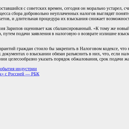
тавшийся с советских времен, сегодня он морально устарел, счи
оцесса сбора добровольно неуплаченных налогов выглядят понят
тов, и длительная процедура их взыскания снижает возможност
ия Зарипов оценивает как сбалансированный. «К тому же новый
р, путем подачи заявления в налоговую о возврате излишне взы
гарантий граждан стоило бы закрепить в Налоговом кодексе, чт
х документах о взыскании обязан разъяснить в них, что, если на
нии целесообразно указать порядок обжалования, срок подачи жа
события индустрии
ах» с Россией — РБК