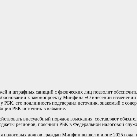
ежей и штрафных санкций с физических лиц позволит обеспечит
 обосновании к законопроекту Минфина «О внесении изменений в
 у РБК, его подлинность подтвердил источник, знакомый с соде
общил РБК источник в кабмине.
йствовать внесудебный порядок взыскания, составляют обязател
юджеты регионов, пояснили РБК в Федеральной налоговой служ
 налоговых долгов граждан Минфин вышел в июне 2025 года, пи