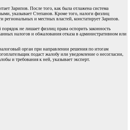
тает Зарипов. После того, как была отлажена система
ными, указывает Степанов. Кроме того, налоги физлиц
и региональных и местных властей, констатирует Зарипов.
 порядок не лишает физлиц права оспорить законность
сканных налогов и обжалования отказа в административном или
о налоговый орган при направлении решения по итогам
логоплательщик подаст жалобу или уведомление о несогласии,
лобы и требования к ней, указывает эксперт.