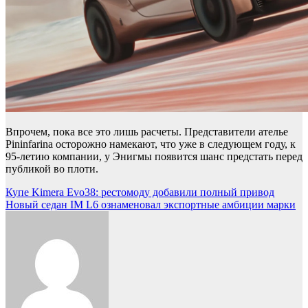
Впрочем, пока все это лишь расчеты. Представители ателье
Pininfarina осторожно намекают, что уже в следующем году, к
95-летию компании, у Энигмы появится шанс предстать перед
публикой во плоти.
Навигация
Купе Kimera Evo38: рестомоду добавили полный привод
Новый седан IM L6 ознаменовал экспортные амбиции марки
по
записям