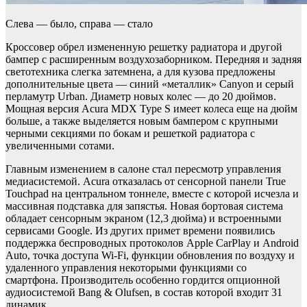
Слева — было, справа — стало
Кроссовер обрел измененную решетку радиатора и другой
бампер с расширенным воздухозаборником. Передняя и задняя
светотехника слегка затемнена, а для кузова предложены
дополнительные цвета — синий «металлик» Canyon и серый
перламутр Urban. Диаметр новых колес — до 20 дюймов.
Мощная версия Acura MDX Type S имеет колеса еще на дюйм
больше, а также выделяется новым бампером с крупными
черными секциями по бокам и решеткой радиатора с
увеличенными сотами.
Главным изменением в салоне стал пересмотр управления
медиасистемой. Acura отказалась от сенсорной панели True
Touchpad на центральном тоннеле, вместе с которой исчезла и
массивная подставка для запястья. Новая бортовая система
обладает сенсорным экраном (12,3 дюйма) и встроенными
сервисами Google. Из других примет времени появились
поддержка беспроводных протоколов Apple CarPlay и Android
Auto, точка доступа Wi-Fi, функции обновления по воздуху и
удаленного управления некоторыми функциями со
смартфона. Производитель особенно гордится опционной
аудиосистемой Bang & Olufsen, в состав которой входит 31
динамик.