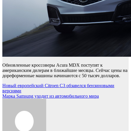
Обновленные кроссоверы Acura MDX поступят к
американским дилерам в ближайшие месяцы. Сейчас цены на
дореформенные машины начинаются с 50 тысяч долларов.
Навигация
Новый европейский Citroen C3 обзавелся бензиновыми
версиями
по
Марка Samsung уходит из автомобильного мира
записям