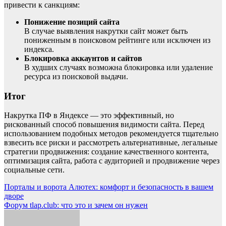
привести к санкциям:
Понижение позиций сайта
В случае выявления накрутки сайт может быть
пониженным в поисковом рейтинге или исключен из
индекса.
Блокировка аккаунтов и сайтов
В худших случаях возможна блокировка или удаление
ресурса из поисковой выдачи.
Итог
Накрутка ПФ в Яндексе — это эффективный, но
рискованный способ повышения видимости сайта. Перед
использованием подобных методов рекомендуется тщательно
взвесить все риски и рассмотреть альтернативные, легальные
стратегии продвижения: создание качественного контента,
оптимизация сайта, работа с аудиторией и продвижение через
социальные сети.
Навигация
Порталы и ворота Алютех: комфорт и безопасность в вашем
дворе
по
Форум tlap.club: что это и зачем он нужен
записям