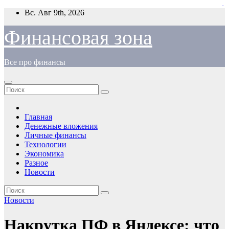
situs toto
Перейти
Вс. Авг 9th, 2026
к
содержимому
Финансовая зона
Все про финансы
Главная
Денежные вложения
Личные финансы
Технологии
Экономика
Разное
Новости
Новости
Накрутка ПФ в Яндексе: что