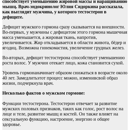
способствует уменьшению жировой массы и наращиванию
мышц. Врач-эндокринолог Юлия Сидоркина рассказала,
как
выглядит мужчина, у которого тестостерон в
дефиците.
Дефицит мужского гормона сразу сказывается на внешности.
Во-первых, у мужчины с дефицитом этого гормона мышечная
масса уменьшается, а жировая ткань, напротив,
увеличивается. Жир откладывается в области живота, бёдер и
ягодиц. Возможна гинекомастия, увеличение грудных желез.
Во-вторых, дефицит тестостерона способствует уменьшению
роста волос. У мужчин отекает лицо, кожа становится сухой.
Уровень гормонаначинает образом снижаться в возрасте около
40 лет. Замедлитьэтот процесс можно, изменивсвой образ
жизни, подчеркнула врач.
Несколько фактов о мужском гормоне:
Функции тестостерона. Тестостерон отвечает за развитие
мужских половых признаков, таких как голос, рост волос на
лице и теле, развитие мышц и костей. Он также влияет на
сексуальную функцию, настроение, энергию и общее
здоровье.