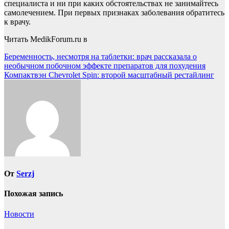
специалиста и ни при каких обстоятельствах не занимайтесь
самолечением. При первых признаках заболевания обратитесь
к врачу.
Читать MedikForum.ru в
Навигация
Беременность, несмотря на таблетки: врач рассказала о
необычном побочном эффекте препаратов для похудения
по
Компактвэн Chevrolet Spin: второй масштабный рестайлинг
записям
От
Serzj
Похожая запись
Новости