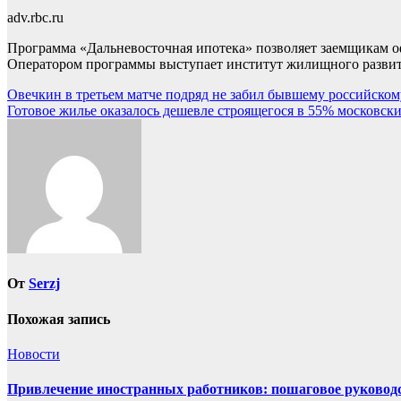
adv.rbc.ru
Программа «Дальневосточная ипотека» позволяет заемщикам о
Оператором программы выступает институт жилищного развит
Навигация
Овечкин в третьем матче подряд не забил бывшему российском
Готовое жилье оказалось дешевле строящегося в 55% московс
по
записям
От
Serzj
Похожая запись
Новости
Привлечение иностранных работников: пошаговое руководст