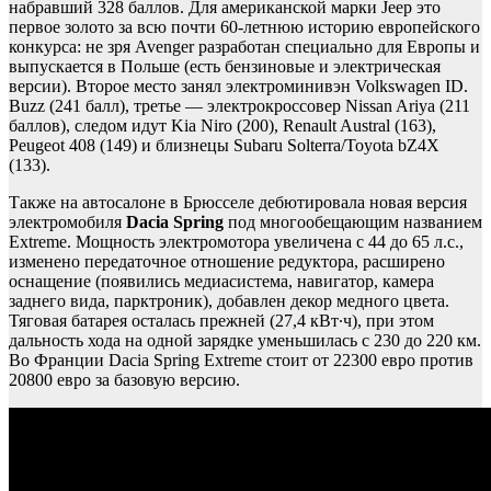
набравший 328 баллов. Для американской марки Jeep это
первое золото за всю почти 60-летнюю историю европейского
конкурса: не зря Avenger разработан специально для Европы и
выпускается в Польше (есть бензиновые и электрическая
версии). Второе место занял электроминивэн Volkswagen ID.
Buzz (241 балл), третье — электрокроссовер Nissan Ariya (211
баллов), следом идут Kia Niro (200), Renault Austral (163),
Peugeot 408 (149) и близнецы Subaru Solterra/Toyota bZ4X
(133).
Также на автосалоне в Брюсселе дебютировала новая версия
электромобиля
Dacia Spring
под многообещающим названием
Extreme. Мощность электромотора увеличена с 44 до 65 л.с.,
изменено передаточное отношение редуктора, расширено
оснащение (появились медиасистема, навигатор, камера
заднего вида, парктроник), добавлен декор медного цвета.
Тяговая батарея осталась прежней (27,4 кВт∙ч), при этом
дальность хода на одной зарядке уменьшилась с 230 до 220 км.
Во Франции Dacia Spring Extreme стоит от 22300 евро против
20800 евро за базовую версию.