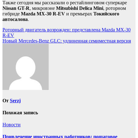
Также сегодня мы рассказали о рестайлинговом суперкаре
Nissan GT-R
, микровэне
Mitsubishi Delica Mini
, роторном
гибриде
Mazda MX-30 R-EV
и премьерах
Токийского
автосалона
.
Навигация
Роторный двигатель возрожден: представлена Mazda MX-30
R-EV
по
Новый Mercedes-Benz GLC: удлиненная семиместная версия
записям
От
Serzj
Похожая запись
Новости
Привлечение иностранных работников: пошаговое