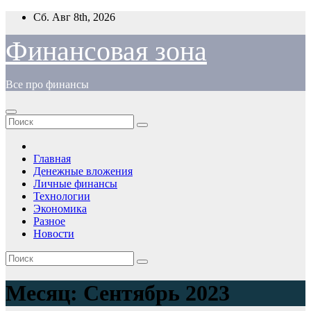
Перейти
Сб. Авг 8th, 2026
к
содержимому
Финансовая зона
Все про финансы
Главная
Денежные вложения
Личные финансы
Технологии
Экономика
Разное
Новости
Месяц:
Сентябрь 2023