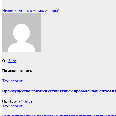
Навигация
Недвижимость в метавселенной
по
записям
От
Serzj
Похожая запись
Технологии
Преимущества покупки сетки тканой проволочной оптом и 
Окт 6, 2024
Serzj
Технологии