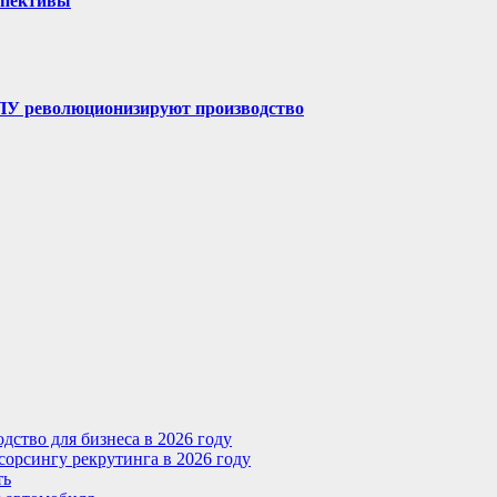
спективы
ЧПУ революционизируют производство
ство для бизнеса в 2026 году
сорсингу рекрутинга в 2026 году
ть