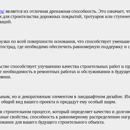
ru/
является их отличная дренажная способность. Это означает, 
м для строительства дорожных покрытий, тротуаров или ступен
маций.
рузки по всей поверхности основания, что способствует умень
втострад, где необходимо обеспечить равномерную поддержку и 
ьстве способствует улучшению качества строительных работ и п
т необходимость в ремонтных работах и обслуживании в будущем
оянии.
ьным, но и декоративным элементом в ландшафтном дизайне. Их 
 общий вид вашего проекта и придадут ему особый шарм.
в строительном процессе, который определяет качество и долгов
ные свойства, способность к равномерному распределению нагр
ование для вашего будущего строительного объекта.