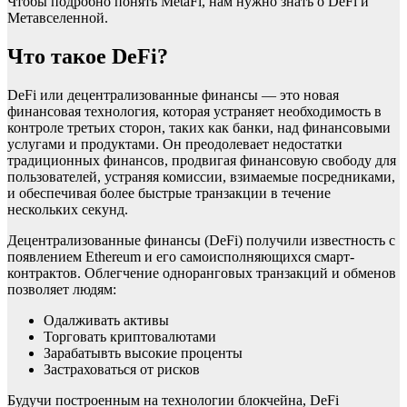
Чтобы подробно понять MetaFi, нам нужно знать о DeFi и
Метавселенной.
Что такое DeFi?
DeFi или децентрализованные финансы — это новая
финансовая технология, которая устраняет необходимость в
контроле третьих сторон, таких как банки, над финансовыми
услугами и продуктами. Он преодолевает недостатки
традиционных финансов, продвигая финансовую свободу для
пользователей, устраняя комиссии, взимаемые посредниками,
и обеспечивая более быстрые транзакции в течение
нескольких секунд.
Децентрализованные финансы (DeFi) получили известность с
появлением Ethereum и его самоисполняющихся смарт-
контрактов. Облегчение одноранговых транзакций и обменов
позволяет людям:
Одалживать активы
Торговать криптовалютами
Зарабатывть высокие проценты
Застраховаться от рисков
Будучи построенным на технологии блокчейна, DeFi