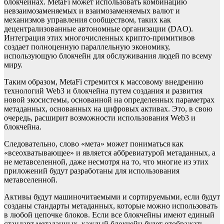
блокчейнах. MetaFi может использовать комбинацию
невзаимозаменяемых и взаимозаменяемых валют и
механизмов управления сообществом, таких как
децентрализованные автономные организации (DAO).
Интеграция этих многочисленных крипто-примитивов
создает полноценную параллельную экономику,
использующую блокчейн для обслуживания людей по всему
миру.
Таким образом, MetaFi стремится к массовому внедрению
технологий Web3 и блокчейна путем создания и развития
новой экосистемы, основанной на определенных параметрах
метаданных, основанных на цифровых активах. Это, в свою
очередь, расширит возможности использования Web3 и
блокчейна.
Следовательно, слово «мета» может пониматься как
«всеохватывающее» и является аббревиатурой метаданных, а
не метавселенной, даже несмотря на то, что многие из этих
приложений будут разработаны для использования
метавселенной.
Активы будут машиночитаемыми и сортируемыми, если будут
созданы стандарты метаданных, которые можно использовать
в любой цепочке блоков. Если все блокчейны имеют единый
стандарт метаданных, каждый блокчейн будет отображать