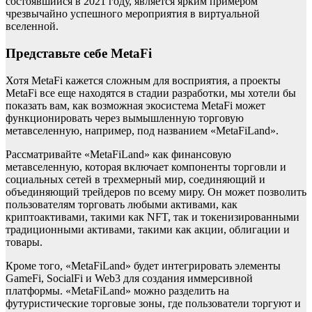
состоявшийся в 2021 году, является ярким примером
чрезвычайно успешного мероприятия в виртуальной
вселенной.
Представьте себе MetaFi
Хотя MetaFi кажется сложным для восприятия, а проекты
MetaFi все еще находятся в стадии разработки, мы хотели бы
показать вам, как возможная экосистема MetaFi может
функционировать через вымышленную торговую
метавселенную, например, под названием «MetaFiLand».
Рассматривайте «MetaFiLand» как финансовую
метавселенную, которая включает компоненты торговли и
социальных сетей в трехмерный мир, соединяющий и
объединяющий трейдеров по всему миру. Он может позволить
пользователям торговать любыми активами, как
криптоактивами, такими как NFT, так и токенизированными
традиционными активами, такими как акции, облигации и
товары.
Кроме того, «MetaFiLand» будет интегрировать элементы
GameFi, SocialFi и Web3 для создания иммерсивной
платформы. «MetaFiLand» можно разделить на
футуристические торговые зоны, где пользователи торгуют и