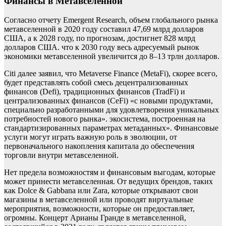
Финансы в Метавселенной
Согласно отчету Emergent Research, объем глобального рынка
метавселенной в 2020 году составил 47,69 млрд долларов
США, а к 2028 году, по прогнозам, достигнет 828 млрд
долларов США. что к 2030 году весь адресуемый рынок
экономики метавселенной увеличится до 8–13 трлн долларов.
Citi далее заявил, что Metaverse Finance (MetaFi), скорее всего,
будет представлять собой смесь децентрализованных
финансов (Defi), традиционных финансов (TradFi) и
централизованных финансов (CeFi) «с новыми продуктами,
специально разработанными для удовлетворения уникальных
потребностей нового рынка». экосистема, построенная на
стандартизированных параметрах метаданных». Финансовые
услуги могут играть важную роль в эволюции, от
первоначального накопления капитала до обеспечения
торговли внутри метавселенной.
Нет предела возможностям и финансовым выгодам, которые
может принести метавселенная. От ведущих брендов, таких
как Dolce & Gabbana или Zara, которые открывают свои
магазины в метавселенной или проводят виртуальные
мероприятия, возможности, которые он предоставляет,
огромны. Концерт Арианы Гранде в метавселенной,