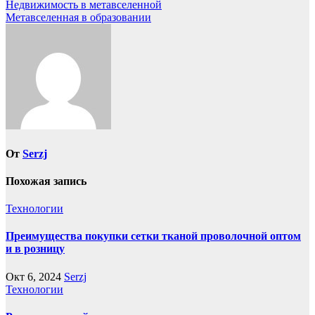
Навигация
Недвижимость в метавселенной
Метавселенная в образовании
по
записям
От
Serzj
Похожая запись
Технологии
Преимущества покупки сетки тканой проволочной оптом
и в розницу
Окт 6, 2024
Serzj
Технологии