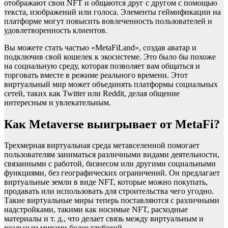
отображают свои NFT и общаются друг с другом с помощью
текста, изображений или голоса. Элементы геймификации на
платформе могут повысить вовлеченность пользователей и
удовлетворенность клиентов.
Вы можете стать частью «MetaFiLand», создав аватар и
подключив свой кошелек к экосистеме. Это было бы похоже
на социальную среду, которая позволяет вам общаться и
торговать вместе в режиме реального времени. Этот
виртуальный мир может объединять платформы социальных
сетей, таких как Twitter или Reddit, делая общение
интересным и увлекательным.
Как Metaverse выигрывает от MetaFi?
Трехмерная виртуальная среда метавселенной помогает
пользователям заниматься различными видами деятельности,
связанными с работой, бизнесом или другими социальными
функциями, без географических ограничений. Он предлагает
виртуальные земли в виде NFT, которые можно покупать,
продавать или использовать для строительства чего угодно.
Такие виртуальные миры теперь поставляются с различными
надстройками, такими как носимые NFT, расходные
материалы и т. д., что делает связь между виртуальным и
реальным мирами более глубокой.