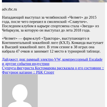
adv.rbc.ru
Нападающий выступал за челябинский «Челмет» до 2015
года, после чего перешел в смоленский «Славутич».
Последним клубом в карьере спортсмена стала «Звезда» из
Чебаркуля, за которую он выступал до лета 2018 года.
«Челмет» — фарм-клуб «Трактора», выступающего в
Континентальной хоккейной лиге (КХЛ). Команда выступает
в Высшей хоккейной лиге. В этом сезоне в 38 играх она
набрала 47 очков и занимает 12 место в турнирной таблице.
Навигация
Дайджест дня: рамный электро-VW, компрессорный Escalade
и другие события индустрии
по
Супруга фигуриста Костомарова рассказала о его состоянии ::
записям
Фигурное катание :: РБК Спорт