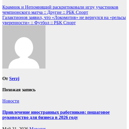
Навигация
Крамник и Непомнящий раскритиковали игру участников
чемпионского матча :: Другие :: РБК Спорт
по
Галактионов заявил, что «Локомотив» не вернулся на «рельсы
записям
уверенности» :: Футбол :: РБК Спорт
От
Serzj
Похожая запись
Новости
Привлечение иностранных работников: пошаговое
руководство для бизнеса в 2026 году
Май 31, 2026
Manager