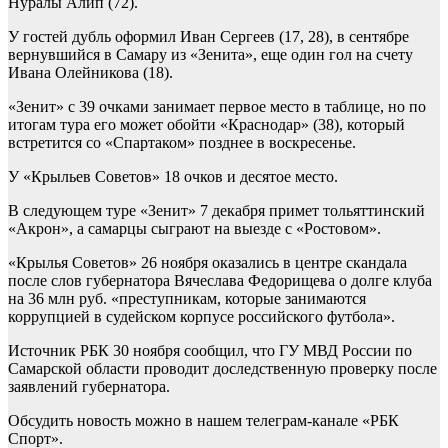
Нуралы Алип (72).
У гостей дубль оформил Иван Сергеев (17, 28), в сентябре
вернувшийся в Самару из «Зенита», еще один гол на счету
Ивана Олейникова (18).
«Зенит» с 39 очками занимает первое место в таблице, но по
итогам тура его может обойти «Краснодар» (38), который
встретится со «Спартаком» позднее в воскресенье.
У «Крыльев Советов» 18 очков и десятое место.
В следующем туре «Зенит» 7 декабря примет тольяттинский
«Акрон», а самарцы сыграют на выезде с «Ростовом».
«Крылья Советов» 26 ноября оказались в центре скандала
после слов губернатора Вячеслава Федорищева о долге клуба
на 36 млн руб. «преступникам, которые занимаются
коррупцией в судейском корпусе российского футбола».
Источник РБК 30 ноября сообщил, что ГУ МВД России по
Самарской области проводит доследственную проверку после
заявлений губернатора.
Обсудить новость можно в нашем телеграм-канале «РБК
Спорт».