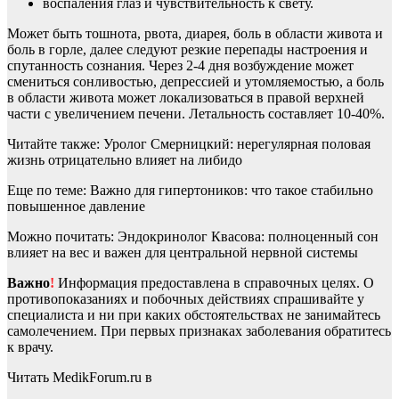
воспаления глаз и чувствительность к свету.
Может быть тошнота, рвота, диарея, боль в области живота и
боль в горле, далее следуют резкие перепады настроения и
спутанность сознания. Через 2-4 дня возбуждение может
смениться сонливостью, депрессией и утомляемостью, а боль
в области живота может локализоваться в правой верхней
части с увеличением печени. Летальность составляет 10-40%.
Читайте также: Уролог Смерницкий: нерегулярная половая
жизнь отрицательно влияет на либидо
Еще по теме: Важно для гипертоников: что такое стабильно
повышенное давление
Можно почитать: Эндокринолог Квасова: полноценный сон
влияет на вес и важен для центральной нервной системы
Важно
!
Информация предоставлена в справочных целях. О
противопоказаниях и побочных действиях спрашивайте у
специалиста и ни при каких обстоятельствах не занимайтесь
самолечением. При первых признаках заболевания обратитесь
к врачу.
Читать MedikForum.ru в