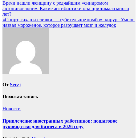
Навигация
Врачи нашли женщину с редчайшим «синдромом
автопивоварни». Какие антибиотики она принимала много
по
лет?
записям
«Спирт, сахар и сливки — губительное комбо»: хирург Умнов
назвал мороженое, которое разрушает мозг и желудок
От
Serzj
Похожая запись
Новости
Привлечение иностранных работников: пошаговое
руководство для бизнеса в 2026 году