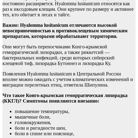
постоянно расширяется. Hyalomma lusitanicum относятся как
раз к иксодовым клещам. Они крупнее по размеру и активнее
тех, кто обитает в лесах и тайге.
Важно: Hyalomma lusitanicum отличаются высокой
невосприимчивостью к противоклещевым химическим
препаратам, которыми обрабатывают территории.
Они могут быть переносчиками Конго-крымской
геморрагической лихорадки, а также риккетсий —
бактериальных инфекций, среди которых сибирский
клещевой тиф, лихорадка Бутоннез и лихорадка Ку.
Появления Hyalomma lusitanicum в Центральной России
вполне можно ожидать с учетом климатических изменений и
миграции перелетных птиц, отметила Шипулина.
Что такое Конго-крымская геморрагическая лихорадка
(ККГЛ)? Симптомы появляются внезапно:
повышение температуры,
мышечные боли,
головокружения,
боли и ригидности шеи,
боли в спине или пояснице,