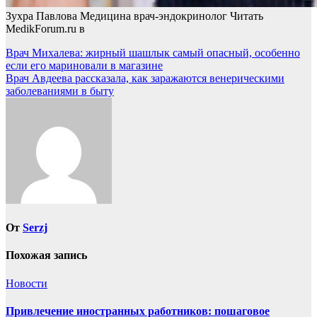
Зухра Павлова Медицина врач-эндокринолог
Читать
MedikForum.ru в
Навигация
Врач Михалева: жирный шашлык самый опасный, особенно
если его мариновали в магазине
по
Врач Авдеева рассказала, как заражаются венерическими
записям
заболеваниями в быту
От
Serzj
Похожая запись
Новости
Привлечение иностранных работников: пошаговое