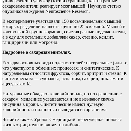
университета Гуанчжоу (Китай) сравнили, как на разные
сахарозаменители реагирует мозг мышей. Научную статью
опубликовал журнал Neuroscience Research.
В эксперименте участвовали 150 восьминедельных мышей,
которых разделили на шесть групп по 25 в каждой. Мышей в
контрольной группе кормили, сочетая разные подсластители,
а в еду для остальных добавляли сахар, стевию, ксилит,
глицирризин или могрозид.
Подробнее о сахарозаменителях.
Есть два основных вида подсластителей: натуральные (или те,
что участвуют в обменных процессах) и синтетические. К
натуральным относятся фруктоза, сорбит, эритрит и стевия. К
синтетическим — сукралоза, аспартам, сахарин, цикламат и
ацесульфам К.
Натуральные обладают калорийностью, но по сравнению с
сахаром, медленнее усваиваются и не вызывают скачка
инсулина в крови. Синтетические имеют нулевую
калорийность и полностью выводятся из организма.
Читайте также: Уролог Смерницкий: нерегулярная половая
жизнь отрицательно влияет на либидо