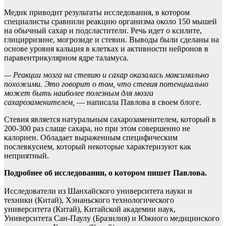
Медик приводит результаты исследования, в
котором
специалисты сравнили реакцию организма около 150 мышей
на обычный сахар и подсластители. Речь идет о ксилите,
глицирризине, могрозиде и стевии. Выводы были сделаны на
основе уровня кальция в клетках и активности нейронов в
паравентрикулярном ядре таламуса.
— Реакции мозга на стевию и сахар оказалась максимально
похожими. Это говорит о том, что стевия потенциально
может быть наиболее полезным для мозга
сахарозаменителем,
— написала Павлова в своем блоге.
Стевия является натуральным сахарозаменителем, который в
200-300 раз слаще сахара, но при этом совершенно не
калориен. Обладает выраженным специфическим
послевкусием, который некоторые характеризуют как
неприятный.
Подробнее об исследовании, о котором пишет Павлова.
Исследователи из Шанхайского университета науки и
техники (Китай), Хэнаньского технологического
университета (Китай), Китайской академии наук,
Университета Сан-Паулу (Бразилия) и Южного медицинского