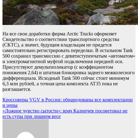
На все свои доработки фирма Arctic Trucks оформляет
Свидетельство о соответствии транспортного средства
(СКТС), а значит, будущим владельцам не придется
самостоятельно регистрировать переделки. В остальном Tank
500 сохранил трансмиссию с девятиступенчатым «автоматом»
и электромагнитной муфтой подключения передней оси.
Присутствуют демультипликатор (с коэффициентом
понижения 2,64) и штатная блокировка заднего межколесного
дифференциала. Исходный Tank 500 сейчас стоит минимум
6,3 млн рублей, а точная цена комплекта AT35 пока не
разглашается.
Навигация
Кроссоверы VGV в России: обнародованы все комплектации
и цены
по
«Ложное чувство сытости»: врач Калинчев посоветовал не
записям
есть супы при лишнем весе