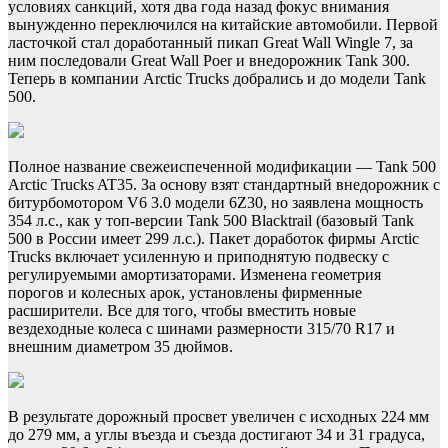
условиях санкций, хотя два года назад фокус внимания
вынужденно переключился на китайские автомобили. Первой
ласточкой стал доработанный пикап Great Wall Wingle 7, за
ним последовали Great Wall Poer и внедорожник Tank 300.
Теперь в компании Arctic Trucks добрались и до модели Tank
500.
Полное название свежеиспеченной модификации — Tank 500
Arctic Trucks AT35. За основу взят стандартный внедорожник с
битурбомотором V6 3.0 модели 6Z30, но заявлена мощность
354 л.с., как у топ-версии Tank 500 Blacktrail (базовый Tank
500 в России имеет 299 л.с.). Пакет доработок фирмы Arctic
Trucks включает усиленную и приподнятую подвеску с
регулируемыми амортизаторами. Изменена геометрия
порогов и колесных арок, установлены фирменные
расширители. Все для того, чтобы вместить новые
вездеходные колеса с шинами размерности 315/70 R17 и
внешним диаметром 35 дюймов.
В результате дорожный просвет увеличен с исходных 224 мм
до 279 мм, а углы въезда и съезда достигают 34 и 31 градуса,