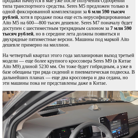
продажи начнутся в мае уже после получения Одобрений
типа транспортного средства. Seres M5 предложен только в
одной фиксированной комплектации за
6 млн 590 тысяч
рублей
, хотя в продаже пока еще есть нерусифицированные
Aito M5 на 600—800 тысяч дешевле. Seres M7 поначалу будет
доступен с шестиместным трехрядным салоном за
7 млн 590
тысяч рублей
, но в середине лета должны появиться и
двухрядные пятиместные версии. Машины под маркой Aito
дешевле примерно на миллион.
На четвертый квартал этого года запланирован выход третьей
модели — еще более крупного кроссовера Seres M9 (в Китае
Aito M9) длиной 5230 мм. Он тоже будет гибридным, а уже в
базе обещаны три ряда сидений и пневматическая подвеска. В
дальнейших планах — еще два кроссовера и два седана, но
эти машины пока не представлены даже в Китае.