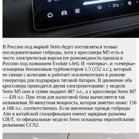
В Россию под маркой Seres будут поставляться только
последовательные гибриды, хотя у кроссовера M5 есть и
чисто электрическая версия (ее разновидность пришла в
Россию под названием Evolute i-Jet). И «пятерка», и «семерка»
оснащены бензиновым турбомотором 1.5 (152 л.с.), который
не связан с колесами и работает исключительно в режиме
генератора для подзарядки тяговой батареи. В движение оба
кроссовера приводятся двумя электромоторами: у модели
Seres M5 они в сумме выдают 487 л.с., а у кроссовера Seres M7
— 439 л.с. При этом для налоговой базы вычисляется так
называемая 30-минутная мощность, которая заметно ниже: 156
и 188 л.с. соответственно. Если ввезенные прежде гибриды
Aito в китайской спецификации имеют зарядные разъемы
GB/T, то официальные модели Seres оснащены европейскими
разъемами CCS2.