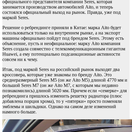
официального представителя компании Seres, которая
занимается производством автомобилей Aito, и теперь
состоялся официальный выход на рынок. Правда, уже под
маркой Seres.
Решение о ребрендинге приняли в Китае: марка Aito будет
использоваться только на внутреннем рынке, а на экспорт
машины официально пойдут под брендом Seres. Этому есть
объяснение, пусть и неофициальное: марку Aito компания
Seres создала совместно с телекоммуникационным гигантом
Huawei, а ему потенциально подсанкционные активности
совсем ни к чему.
Итак, под маркой Seres на российский рынок выходят два
кроссовера, которые уже знакомы по бренду Aito. Это
среднеразмерный Seres M5 (он же Aito M5) длиной 4770 мм и
большой Seres M7 (он же Aito M7, с которым мы недавно
познакомились) длиной 5020 мм. Причем если «семерке» для
ребрендинга пришлось изменить решетку радиатора (плюс
добавлена порция хрома), то у «пятерки» просто поменяли
эмблемы и шильдики. Однако на самом деле изменений
намного больше.