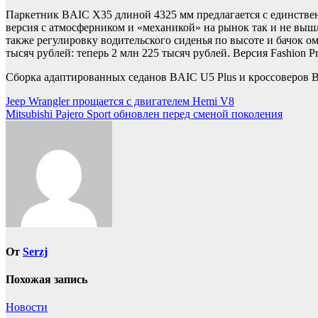
Паркетник BAIC X35 длиной 4325 мм предлагается с единственн
версия с атмосферником и «механикой» на рынок так и не вышл
также регулировку водительского сиденья по высоте и бачок ом
тысяч рублей: теперь 2 млн 225 тысяч рублей. Версия Fashion P
Сборка адаптированных седанов BAIC U5 Plus и кроссоверов B
Навигация
Jeep Wrangler прощается с двигателем Hemi V8
Mitsubishi Pajero Sport обновлен перед сменой поколения
по
записям
От
Serzj
Похожая запись
Новости