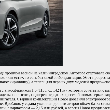
д: прошлой весной на калининградском Автоторе стартовала сб
к «как есть», то есть без какой-либо адаптации. Этот процесс
знают кириллицу), а теперь для первых двух моделей предложен
с атмосферником 1.5 (113 л.с., 142 Нм), который сочетается с 
иденья по высоте, подогрев передних кресел, боковых зеркал за
вигателя. Старшей комплектации Honor добавили электрообогрев
. Вдобавок у седана увеличен до пяти литров объем бачка стек
лей, с вариатором — 2,15 млн рублей, а версия Honor предлагает