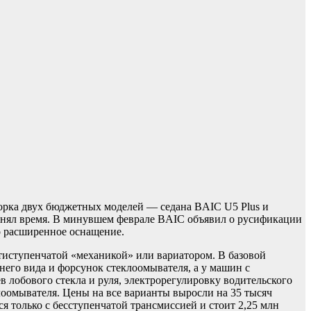
орка двух бюджетных моделей — седана BAIC U5 Plus и
 занял время. В минувшем феврале BAIC объявил о русификации
о расширенное оснащение.
пятиступенчатой «механикой» или вариатором. В базовой
днего вида и форсунок стеклоомывателя, а у машин с
 лобового стекла и руля, электрорегулировку водительского
лоомывателя. Цены на все варианты выросли на 35 тысяч
ся только с бесступенчатой трансмиссией и стоит 2,25 млн