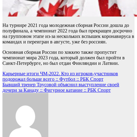
На турнире 2021 года молодежная сборная России дошла до
полуфинала, а чемпионат 2022 года был прекращен досрочно
на групповом этапе из-за нескольких вспышек коронавируса в
командах и переигран в августе, уже без россиян.
Основная сборная России по хоккею также пропустит
чемпионат мира 2023 года, который должен был пройти в
Санкт-Петербурге, но был отдан Финляндии и Латвии.
Навигация
Карьерные итоги ЧМ-2022. Кто из игроков-участников
подорожал больше всего :: Футбол :: РБК Спорт
по
Бывший тренер Трусовой объяснил выступление своей
записям
дочери за Канаду :: Фигурное катание :: РБК Спорт