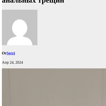
анальных трещин
От
Serzj
Апр 24, 2024