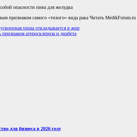
собой опасности пива для желудка
ным признаком самого «тихого» вида рака
Читать MedikForum.ru
 усвоенная пища откладывается в жир
 признаком атеросклероза и диабета
во для бизнеса в 2026 году