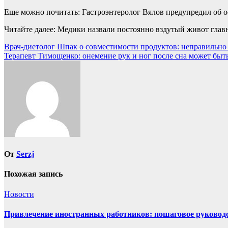
Еще можно почитать: Гастроэнтеролог Вялов предупредил об о
Читайте далее: Медики назвали постоянно вздутый живот глав
Навигация
Врач-диетолог Шпак о совместимости продуктов: неправильно
Терапевт Тимощенко: онемение рук и ног после сна может быть
по
записям
От
Serzj
Похожая запись
Новости
Привлечение иностранных работников: пошаговое руководст