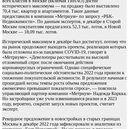
всех классов в Москве (включая ТиНАО) достиг
исторического максимума — на продажу было выставлено
70,4 тыс. квартир и апартаментов. Такие данные
предоставили в компании «Метриум» по запросу «РБК-
Недвижимости». По данным экспертов, в декабре в Старой
Москве покупателям предлагалось 52,3 тыс. лотов, в Новой
Москве — 18,09 тыс. лотов.
Исторический максимум в декабре был достигнут, потому что
на рынок продолжают выходить проекты, реализация которых
была отложена из-за пандемии COVID-19, говорят в
«Метриуме». «Девелоперы рассчитывали на высокий
отложенный спрос после окончания действия
коронавирусных ограничений. Однако специфические
социально-политические обстоятельства 2022 года привели к
снижению покупательской активности. В результате начиная с
прошедшей весны темпы роста объема предложения
ежемесячно превышают показатели спроса», — пояснила
управляющий партнер компании «Метриум» Надежда Коркка.
Но застройщики уже учли изменившиеся реалии и в 2023
году, вероятно, сократят запуск новых проектов, считает
эксперт.
Рекордное предложение в новостройках в старых границах
Москвы в декабре 2022 года зафиксировали и аналитики из