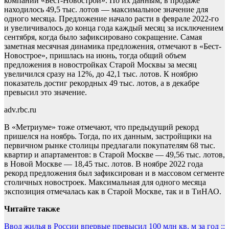
компании «Бест-Новострой». По их данным, в продаже
находилось 49,5 тыс. лотов — максимальное значение для
одного месяца. Предложение начало расти в феврале 2022-го
и увеличивалось до конца года каждый месяц за исключением
сентября, когда было зафиксировано сокращение. Самая
заметная месячная динамика предложения, отмечают в «Бест-
Новострое», пришлась на июнь, тогда общий объем
предложения в новостройках Старой Москвы за месяц
увеличился сразу на 12%, до 42,1 тыс. лотов. К ноябрю
показатель достиг рекордных 49 тыс. лотов, а в декабре
превысил это значение.
adv.rbc.ru
В «Метриуме» тоже отмечают, что предыдущий рекорд
пришелся на ноябрь. Тогда, по их данным, застройщики на
первичном рынке столицы предлагали покупателям 68 тыс.
квартир и апартаментов: в Старой Москве — 49,56 тыс. лотов,
в Новой Москве — 18,45 тыс. лотов. В ноябре 2022 года
рекорд предложения был зафиксирован и в массовом сегменте
столичных новостроек. Максимальная для одного месяца
экспозиция отмечалась как в Старой Москве, так и в ТиНАО.
Читайте также
Навигация
Ввод жилья в России впервые превысил 100 млн кв. м за год ::