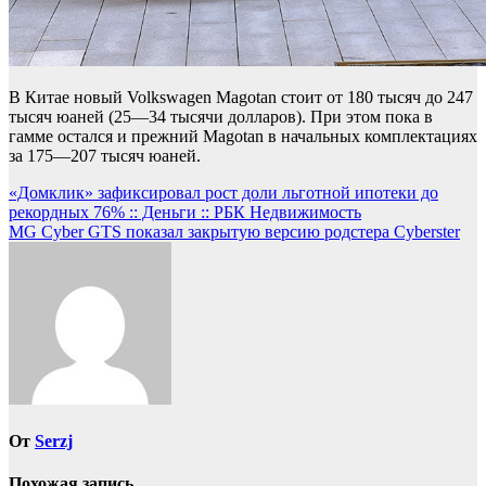
В Китае новый Volkswagen Magotan стоит от 180 тысяч до 247
тысяч юаней (25—34 тысячи долларов). При этом пока в
гамме остался и прежний Magotan в начальных комплектациях
за 175—207 тысяч юаней.
Навигация
«Домклик» зафиксировал рост доли льготной ипотеки до
рекордных 76% :: Деньги :: РБК Недвижимость
по
MG Cyber GTS показал закрытую версию родстера Cyberster
записям
От
Serzj
Похожая запись