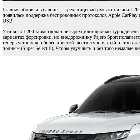
Главная обновка в салоне — трехспицевый руль от пикапа L20
появилась поддержка беспроводных протоколов Apple CarPlay 
USB.
У нового L200 заимствован четырехцилиндровый турбодизель 4
вариантах форсировки, но внедорожнику Pajero Sport полагаетс
теперь установлен более простой шестиступенчатый от того же 
полным (Super Select II). Чтобы улучшить и без того немалые 