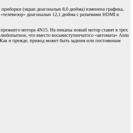
 приборки (экран диагональю 8,0 дюйма) изменена графика,
й «телевизор» диагональю 12,1 дюйма с разъемами HDMI и
прежнего мотора 4N15. На пикапы новый мотор ставят в трех
е любопытное, что вместо восьмиступенчатого «автомата» Aisin
1. Как и прежде, привод может быть задним или постоянным