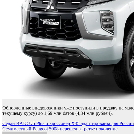
Обновленные внедорожники уже поступили в продажу на малой 
текущему курсу) до 1,69 млн батов (4,34 млн рублей).
Навигация
Седан BAIC U5 Plus и кроссовер X35 адаптированы для России
Семиместный Peugeot 5008 перешел в третье поколение
по