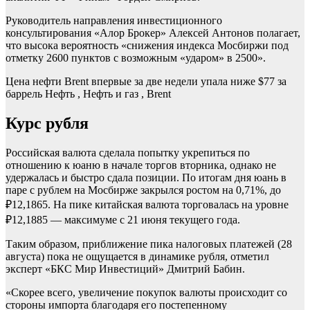
Руководитель направления инвестиционного
консультирования «Алор Брокер» Алексей Антонов полагает,
что высока вероятность «снижения индекса Мосбиржи под
отметку 2600 пунктов с возможным «ударом» в 2500».
Цена нефти Brent впервые за две недели упала ниже $77 за
баррель
Нефть , Нефть и газ , Brent
Курс рубля
Российская валюта сделала попытку укрепиться по
отношению к юаню в начале торгов вторника, однако не
удержалась и быстро сдала позиции. По итогам дня юань в
паре с рублем на Мосбирже закрылся ростом на 0,71%, до
₽12,1865. На пике китайская валюта торговалась на уровне
₽12,1885 — максимуме с 21 июня текущего года.
Таким образом, приближение пика налоговых платежей (28
августа) пока не ощущается в динамике рубля, отметил
эксперт «БКС Мир Инвестиций» Дмитрий Бабин.
«Скорее всего, увеличение покупок валюты происходит со
стороны импорта благодаря его постепенному