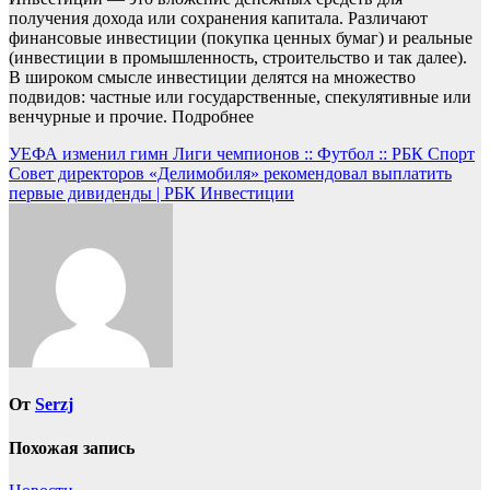
получения дохода или сохранения капитала. Различают
финансовые инвестиции (покупка ценных бумаг) и реальные
(инвестиции в промышленность, строительство и так далее).
В широком смысле инвестиции делятся на множество
подвидов: частные или государственные, спекулятивные или
венчурные и прочие.
Подробнее
Навигация
УЕФА изменил гимн Лиги чемпионов :: Футбол :: РБК Спорт
Совет директоров «Делимобиля» рекомендовал выплатить
по
первые дивиденды | РБК Инвестиции
записям
От
Serzj
Похожая запись