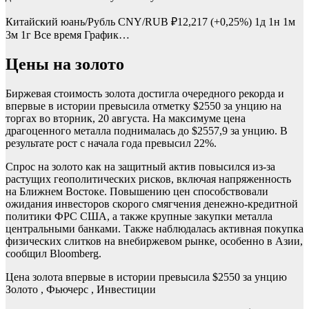
Китайский юань/Рубль
CNY/RUB
₽12,217
(+0,25%)
1д
1н
1м
3м
1г
Все время
График…
Цены на золото
Биржевая стоимость золота достигла очередного рекорда и
впервые в истории превысила отметку $2550 за унцию на
торгах во вторник, 20 августа. На максимуме цена
драгоценного металла поднималась до $2557,9 за унцию. В
результате рост с начала года превысил 22%.
Cпрос на золото как на защитный актив повысился из-за
растущих геополитических рисков, включая напряженность
на Ближнем Востоке. Повышению цен способствовали
ожидания инвесторов скорого смягчения денежно-кредитной
политики ФРС США, а также крупные закупки металла
центральными банками. Также наблюдалась активная покупка
физических слитков на внебиржевом рынке, особенно в Азии,
сообщил Bloomberg.
Цена золота впервые в истории превысила $2550 за унцию
Золото , Фьючерс , Инвестиции