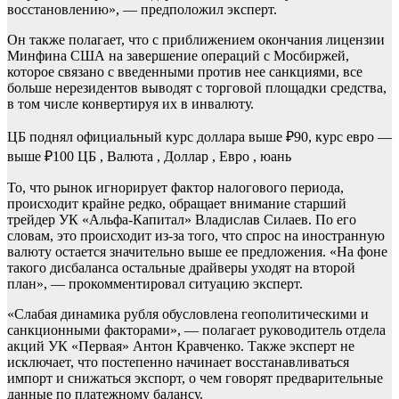
восстановлению», — предположил эксперт.
Он также полагает, что с приближением окончания лицензии
Минфина США на завершение операций с Мосбиржей,
которое связано с введенными против нее санкциями, все
больше нерезидентов выводят с торговой площадки средства,
в том числе конвертируя их в инвалюту.
ЦБ поднял официальный курс доллара выше ₽90, курс евро —
выше ₽100
ЦБ , Валюта , Доллар , Евро , юань
То, что рынок игнорирует фактор налогового периода,
происходит крайне редко, обращает внимание старший
трейдер УК «Альфа-Капитал» Владислав Силаев. По его
словам, это происходит из-за того, что спрос на иностранную
валюту остается значительно выше ее предложения. «На фоне
такого дисбаланса остальные драйверы уходят на второй
план», — прокомментировал ситуацию эксперт.
«Слабая динамика рубля обусловлена геополитическими и
санкционными факторами», — полагает руководитель отдела
акций УК «Первая» Антон Кравченко. Также эксперт не
исключает, что постепенно начинает восстанавливаться
импорт и снижаться экспорт, о чем говорят предварительные
данные по платежному балансу.