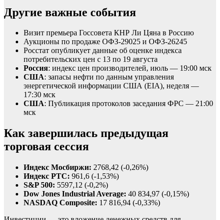
Другие важные события
Визит премьера Госсовета КНР Ли Цяна в Россию
Аукционы по продаже ОФЗ-29025 и ОФЗ-26245
Росстат опубликует данные об оценке индекса
потребительских цен с 13 по 19 августа
Россия
: индекс цен производителей, июль — 19:00 мск
США
: запасы нефти по данным управления
энергетической информации США (EIA), неделя —
17:30 мск
США
: Публикация протоколов заседания ФРС — 21:00
мск
Как завершилась предыдущая
торговая сессия
Индекс Мосбиржи:
2768,42 (-0,26%)
Индекс РТС:
961,6 (-1,53%)
S&P 500:
5597,12 (-0,2%)
Dow Jones Industrial Average:
40 834,97 (-0,15%)
NASDAQ Composite:
17 816,94 (-0,33%)
Инвестиции — это вложение денежных средств для