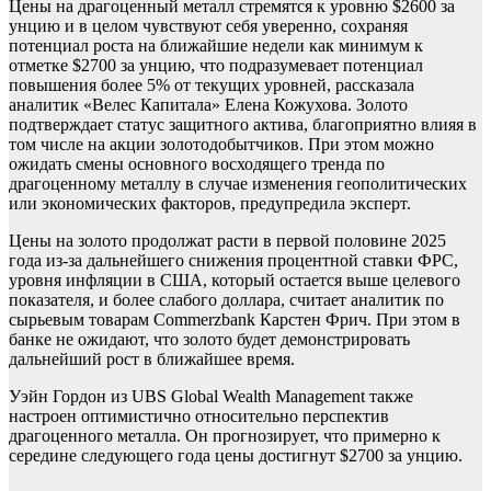
Цены на драгоценный металл стремятся к уровню $2600 за
унцию и в целом чувствуют себя уверенно, сохраняя
потенциал роста на ближайшие недели как минимум к
отметке $2700 за унцию, что подразумевает потенциал
повышения более 5% от текущих уровней, рассказала
аналитик «Велес Капитала» Елена Кожухова. Золото
подтверждает статус защитного актива, благоприятно влияя в
том числе на акции золотодобытчиков. При этом можно
ожидать смены основного восходящего тренда по
драгоценному металлу в случае изменения геополитических
или экономических факторов, предупредила эксперт.
Цены на золото продолжат расти в первой половине 2025
года из-за дальнейшего снижения процентной ставки ФРС,
уровня инфляции в США, который остается выше целевого
показателя, и более слабого доллара, считает аналитик по
сырьевым товарам Commerzbank Карстен Фрич. При этом в
банке не ожидают, что золото будет демонстрировать
дальнейший рост в ближайшее время.
Уэйн Гордон из UBS Global Wealth Management также
настроен оптимистично относительно перспектив
драгоценного металла. Он прогнозирует, что примерно к
середине следующего года цены достигнут $2700 за унцию.