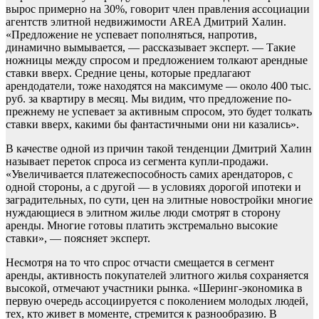
вырос примерно на 30%, говорит член правления ассоциации
агентств элитной недвижимости AREA Дмитрий Халин.
«Предложение не успевает пополняться, напротив,
динамично вымывается, — рассказывает эксперт. — Такие
ножницы между спросом и предложением толкают арендные
ставки вверх. Средние цены, которые предлагают
арендодатели, тоже находятся на максимуме — около 400 тыс.
руб. за квартиру в месяц. Мы видим, что предложение по-
прежнему не успевает за активным спросом, это будет толкать
ставки вверх, какими бы фантастичными они ни казались».
В качестве одной из причин такой тенденции Дмитрий Халин
называет переток спроса из сегмента купли-продажи.
«Увеличивается платежеспособность самих арендаторов, с
одной стороны, а с другой — в условиях дорогой ипотеки и
заградительных, по сути, цен на элитные новостройки многие
нуждающиеся в элитном жилье люди смотрят в сторону
аренды. Многие готовы платить экстремально высокие
ставки», — поясняет эксперт.
Несмотря на то что спрос отчасти смещается в сегмент
аренды, активность покупателей элитного жилья сохраняется
высокой, отмечают участники рынка. «Шеринг-экономика в
первую очередь ассоциируется с поколением молодых людей,
тех, кто живет в моменте, стремится к разнообразию. В