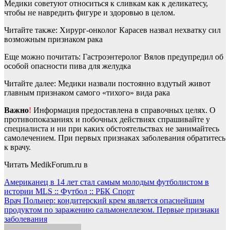
Медики советуют относиться к сливкам как к деликатесу,
чтобы не навредить фигуре и здоровью в целом.
Читайте также: Хирург-онколог Карасев назвал нехватку сил
возможным признаком рака
Еще можно почитать: Гастроэнтеролог Вялов предупредил об
особой опасности пива для желудка
Читайте далее: Медики назвали постоянно вздутый живот
главным признаком самого «тихого» вида рака
Важно
!
Информация предоставлена в справочных целях. О
противопоказаниях и побочных действиях спрашивайте у
специалиста и ни при каких обстоятельствах не занимайтесь
самолечением. При первых признаках заболевания обратитесь
к врачу.
Читать MedikForum.ru в
Навигация
Американец в 14 лет стал самым молодым футболистом в
истории MLS :: Футбол :: РБК Спорт
по
Врач Польнер: кондитерский крем является опаснейшим
записям
продуктом по заражению сальмонеллезом. Первые признаки
заболевания