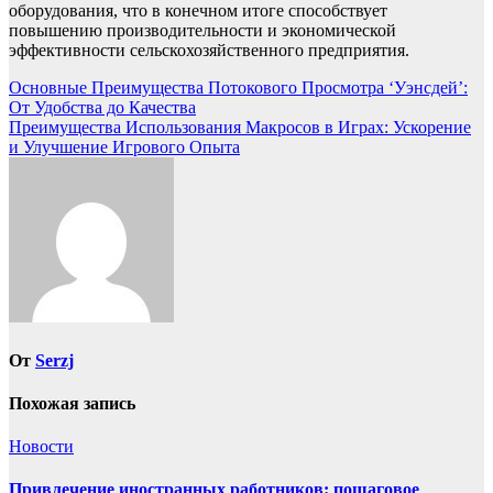
оборудования, что в конечном итоге способствует
повышению производительности и экономической
эффективности сельскохозяйственного предприятия.
Навигация
Основные Преимущества Потокового Просмотра ‘Уэнсдей’:
От Удобства до Качества
по
Преимущества Использования Макросов в Играх: Ускорение
записям
и Улучшение Игрового Опыта
От
Serzj
Похожая запись
Новости
Привлечение иностранных работников: пошаговое