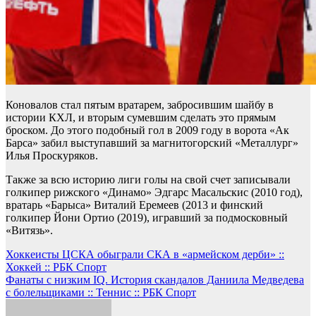
Коновалов стал пятым вратарем, забросившим шайбу в
истории КХЛ, и вторым сумевшим сделать это прямым
броском. До этого подобный гол в 2009 году в ворота «Ак
Барса» забил выступавший за магнитогорский «Металлург»
Илья Проскуряков.
Также за всю историю лиги голы на свой счет записывали
голкипер рижского «Динамо» Эдгарс Масальскис (2010 год),
вратарь «Барыса» Виталий Еремеев (2013 и финский
голкипер Йони Ортио (2019), игравший за подмосковный
«Витязь».
Навигация
Хоккеисты ЦСКА обыграли СКА в «армейском дерби» ::
Хоккей :: РБК Спорт
по
Фанаты с низким IQ. История скандалов Даниила Медведева
записям
с болельщиками :: Теннис :: РБК Спорт