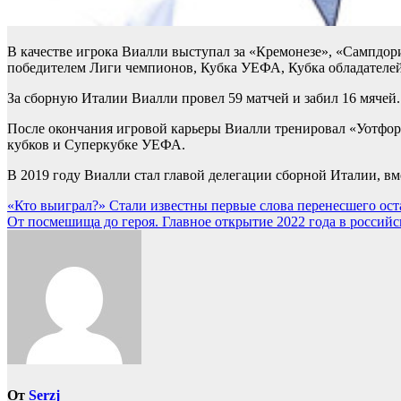
В качестве игрока Виалли выступал за «Кремонезе», «Сампдор
победителем Лиги чемпионов, Кубка УЕФА, Кубка обладателе
За сборную Италии Виалли провел 59 матчей и забил 16 мячей.
После окончания игровой карьеры Виалли тренировал «Уотфорд
кубков и Суперкубке УЕФА.
В 2019 году Виалли стал главой делегации сборной Италии, вм
Навигация
«Кто выиграл?» Стали известны первые слова перенесшего оста
От посмешища до героя. Главное открытие 2022 года в российск
по
записям
От
Serzj