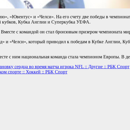
ию», «Ювентус» и «Челси». На его счету две победы в чемпионат
й кубков, Кубка Англии и Суперкубка УЕФА.
 Вместе с командой он стал бронзовым призером чемпионата мир
» и «Челси», который приводил к победам в Кубке Англии, Куб
есте с ним национальная команда стала чемпионом Европы. В дек
новку сердца во время матча игрока NFL :: Другие :: РБК Спорт
ом спорте :: Хоккей :: РБК Спорт