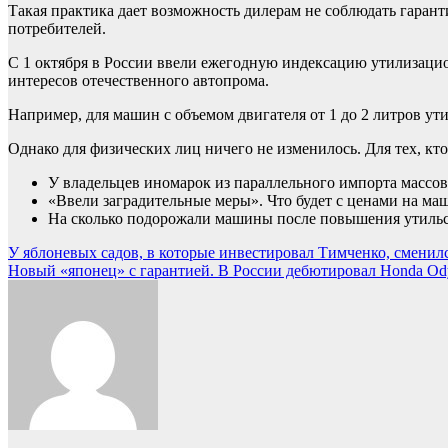
Такая практика дает возможность дилерам не соблюдать гаран
потребителей.
С 1 октября в России ввели ежегодную индексацию утилизацион
интересов отечественного автопрома.
Например, для машин с объемом двигателя от 1 до 2 литров утил
Однако для физических лиц ничего не изменилось. Для тех, кто
У владельцев иномарок из параллельного импорта масс
«Ввели заградительные меры». Что будет с ценами на м
На сколько подорожали машины после повышения утильс
Навигация
У яблоневых садов, в которые инвестировал Тимченко, смени
Новый «японец» с гарантией. В России дебютировал Honda Ody
по
записям