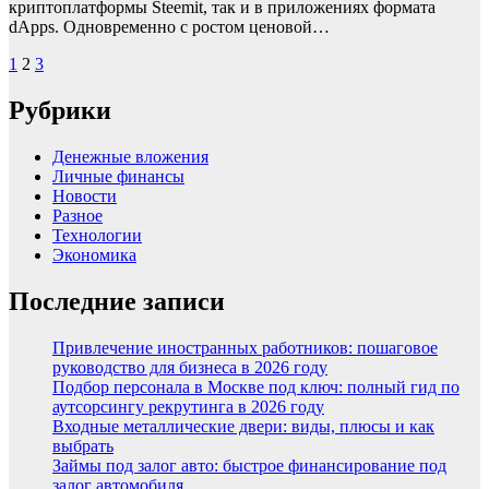
криптоплатформы Steemit, так и в приложениях формата
dApps. Одновременно с ростом ценовой…
Пагинация
1
2
3
записей
Рубрики
Денежные вложения
Личные финансы
Новости
Разное
Технологии
Экономика
Последние записи
Привлечение иностранных работников: пошаговое
руководство для бизнеса в 2026 году
Подбор персонала в Москве под ключ: полный гид по
аутсорсингу рекрутинга в 2026 году
Входные металлические двери: виды, плюсы и как
выбрать
Займы под залог авто: быстрое финансирование под
залог автомобиля