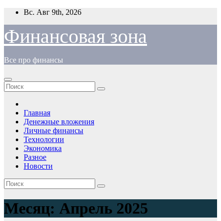
Перейти
Вс. Авг 9th, 2026
к
содержимому
Финансовая зона
Все про финансы
Главная
Денежные вложения
Личные финансы
Технологии
Экономика
Разное
Новости
Месяц:
Апрель 2025