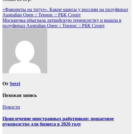
Навигация
«Фавориты на титул». Какие шансы у россиян на полуфинал
Australian Open :: Теннис :: РБК Спорт
по
Москвичка обыграла латвийскую теннисистку и вышла в
записям
полуфинал Australian Open :: Теннис :: РБК Спорт
От
Serzj
Похожая запись
Новости
Привлечение иностранных работников: пошаговое
руководство для бизнеса в 2026 году